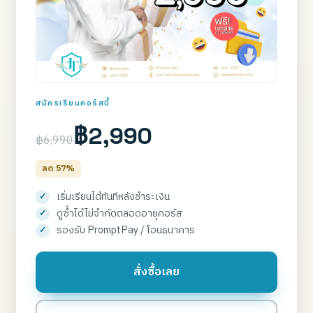
สมัครเรียนคอร์สนี้
฿2,990
฿6,990
ลด 57%
เริ่มเรียนได้ทันทีหลังชำระเงิน
ดูซ้ำได้ไม่จำกัดตลอดอายุคอร์ส
รองรับ PromptPay / โอนธนาคาร
สั่งซื้อเลย