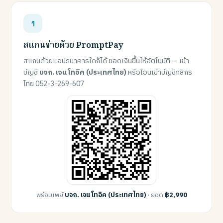
สแกนจ่ายด้วย PromptPay
สแกนด้วยแอปธนาคารใดก็ได้ ยอดเงินขึ้นให้อัตโนมัติ — เข้า
บัญชี
บจก. เจน โทอิค (ประเทศไทย)
หรือโอนเข้าบัญชีกสิกร
ไทย 052-3-269-607
พร้อมเพย์
บจก. เจน โทอิค (ประเทศไทย)
· ยอด
฿2,990