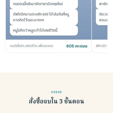
จนตอนนี้กลับมารักภาษาอังกฤษใหม่
พาร์ท คะ
อัพโทอิคมาแตะหลัก 600 ได้ มันเกินที่หนู
จับเวลาเห
คาดคิดไว้เยอะมากกก
สอบเลยไม่
หนูไม่คิดว่าหนูจะทำได้เลยชีวิตนี้
คอร์สโทอิค พลิกชีวิต เพื่ออนาคต
605 คะแนน
พิชิตเป้า 75
ORDER
สั่งซื้อจบใน 3 ขั้นตอน