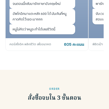
จนตอนนี้กลับมารักภาษาอังกฤษใหม่
พาร์ท คะ
อัพโทอิคมาแตะหลัก 600 ได้ มันเกินที่หนู
จับเวลาเห
คาดคิดไว้เยอะมากกก
สอบเลยไม่
หนูไม่คิดว่าหนูจะทำได้เลยชีวิตนี้
คอร์สโทอิค พลิกชีวิต เพื่ออนาคต
605 คะแนน
พิชิตเป้า 75
ORDER
สั่งซื้อจบใน 3 ขั้นตอน