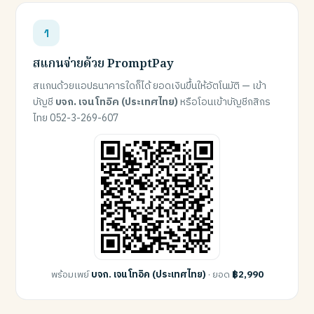
สแกนจ่ายด้วย PromptPay
สแกนด้วยแอปธนาคารใดก็ได้ ยอดเงินขึ้นให้อัตโนมัติ — เข้า
บัญชี
บจก. เจน โทอิค (ประเทศไทย)
หรือโอนเข้าบัญชีกสิกร
ไทย 052-3-269-607
พร้อมเพย์
บจก. เจน โทอิค (ประเทศไทย)
· ยอด
฿2,990