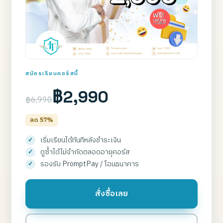
สมัครเรียนคอร์สนี้
฿2,990
฿6,990
ลด 57%
เริ่มเรียนได้ทันทีหลังชำระเงิน
ดูซ้ำได้ไม่จำกัดตลอดอายุคอร์ส
รองรับ PromptPay / โอนธนาคาร
สั่งซื้อเลย