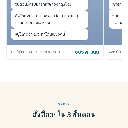
จนตอนนี้กลับมารักภาษาอังกฤษใหม่
พาร์ท คะ
อัพโทอิคมาแตะหลัก 600 ได้ มันเกินที่หนู
จับเวลาเห
คาดคิดไว้เยอะมากกก
สอบเลยไม่
หนูไม่คิดว่าหนูจะทำได้เลยชีวิตนี้
คอร์สโทอิค พลิกชีวิต เพื่ออนาคต
605 คะแนน
พิชิตเป้า 75
ORDER
สั่งซื้อจบใน 3 ขั้นตอน