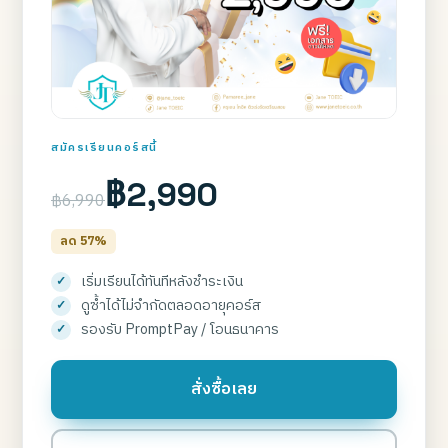
สมัครเรียนคอร์สนี้
฿2,990
฿6,990
ลด 57%
เริ่มเรียนได้ทันทีหลังชำระเงิน
ดูซ้ำได้ไม่จำกัดตลอดอายุคอร์ส
รองรับ PromptPay / โอนธนาคาร
สั่งซื้อเลย