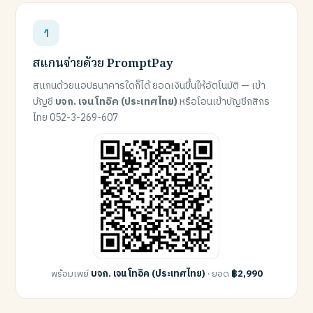
สแกนจ่ายด้วย PromptPay
สแกนด้วยแอปธนาคารใดก็ได้ ยอดเงินขึ้นให้อัตโนมัติ — เข้า
บัญชี
บจก. เจน โทอิค (ประเทศไทย)
หรือโอนเข้าบัญชีกสิกร
ไทย 052-3-269-607
พร้อมเพย์
บจก. เจน โทอิค (ประเทศไทย)
· ยอด
฿2,990