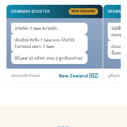
NEW ZEALAND
GRAMMAR BOOSTER
GRAMMAR
สวัสดีค่ะ T Jane สบายดีค่ะ
ไม่มีพื้น
ค่อยๆ ปูให
น้องป๊อป คิดถึง T Jane นะคะ ได้เข้าใจ
ไวยากรณ์ เพราะ T Jane
มีแบบฝึกห
ขึ้นเยอะเ
ปีนี้ year 10 แล้วค่ะ เทอม 2 สูงเกือบเท่าแม่
เรียนต่อที่นิวซีแลนด์
New Zealand 🇳🇿
ปูพื้นฐานแน่น