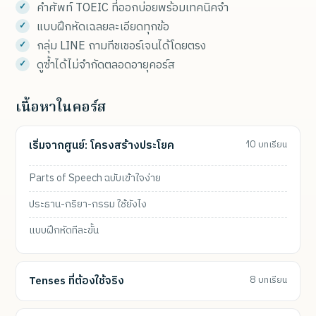
คำศัพท์ TOEIC ที่ออกบ่อยพร้อมเทคนิคจำ
แบบฝึกหัดเฉลยละเอียดทุกข้อ
กลุ่ม LINE ถามทีชเชอร์เจนได้โดยตรง
ดูซ้ำได้ไม่จำกัดตลอดอายุคอร์ส
เนื้อหาในคอร์ส
เริ่มจากศูนย์: โครงสร้างประโยค
10 บทเรียน
Parts of Speech ฉบับเข้าใจง่าย
ประธาน-กริยา-กรรม ใช้ยังไง
แบบฝึกหัดทีละขั้น
Tenses ที่ต้องใช้จริง
8 บทเรียน