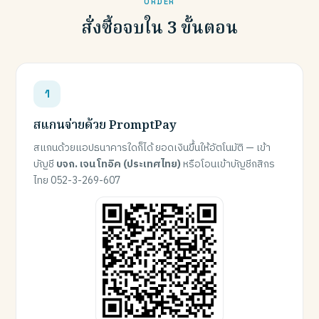
ORDER
สั่งซื้อจบใน 3 ขั้นตอน
สแกนจ่ายด้วย PromptPay
สแกนด้วยแอปธนาคารใดก็ได้ ยอดเงินขึ้นให้อัตโนมัติ — เข้า
บัญชี
บจก. เจน โทอิค (ประเทศไทย)
หรือโอนเข้าบัญชีกสิกร
ไทย 052-3-269-607