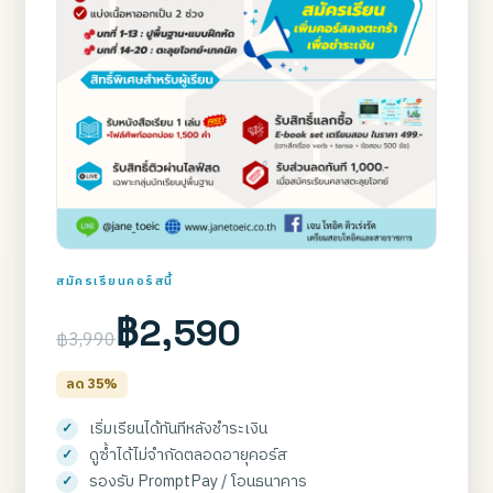
สมัครเรียนคอร์สนี้
฿2,590
฿3,990
ลด 35%
เริ่มเรียนได้ทันทีหลังชำระเงิน
ดูซ้ำได้ไม่จำกัดตลอดอายุคอร์ส
รองรับ PromptPay / โอนธนาคาร