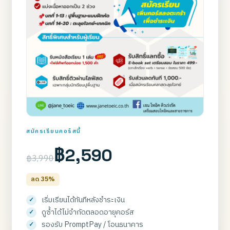
สมัครเรียนคอร์สนี้
฿2,590
฿3,990
ลด 35%
เริ่มเรียนได้ทันทีหลังชำระเงิน
ดูซ้ำได้ไม่จำกัดตลอดอายุคอร์ส
รองรับ PromptPay / โอนธนาคาร