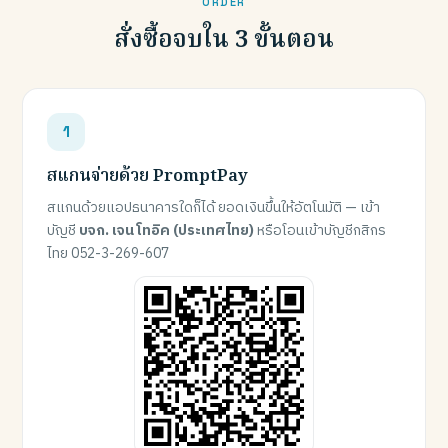
ORDER
สั่งซื้อจบใน 3 ขั้นตอน
สแกนจ่ายด้วย PromptPay
สแกนด้วยแอปธนาคารใดก็ได้ ยอดเงินขึ้นให้อัตโนมัติ — เข้า
บัญชี
บจก. เจน โทอิค (ประเทศไทย)
หรือโอนเข้าบัญชีกสิกร
ไทย 052-3-269-607