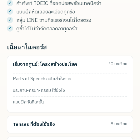
คำศัพท์ TOEIC ที่ออกบ่อยพร้อมเทคนิคจำ
แบบฝึกหัดเฉลยละเอียดทุกข้อ
กลุ่ม LINE ถามทีชเชอร์เจนได้โดยตรง
ดูซ้ำได้ไม่จำกัดตลอดอายุคอร์ส
เนื้อหาในคอร์ส
เริ่มจากศูนย์: โครงสร้างประโยค
10 บทเรียน
Parts of Speech ฉบับเข้าใจง่าย
ประธาน-กริยา-กรรม ใช้ยังไง
แบบฝึกหัดทีละขั้น
Tenses ที่ต้องใช้จริง
8 บทเรียน