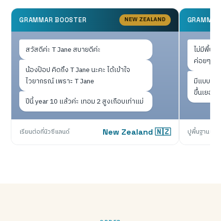
NEW ZEALAND
GRAMMAR BOOSTER
GRAMMAR
สวัสดีค่ะ T Jane สบายดีค่ะ
ไม่มีพื้น
ค่อยๆ ปูให
น้องป๊อป คิดถึง T Jane นะคะ ได้เข้าใจ
ไวยากรณ์ เพราะ T Jane
มีแบบฝึกห
ขึ้นเยอะเ
ปีนี้ year 10 แล้วค่ะ เทอม 2 สูงเกือบเท่าแม่
เรียนต่อที่นิวซีแลนด์
New Zealand 🇳🇿
ปูพื้นฐานแน่น