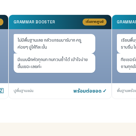
D
เริ่มจากศูนย์
GRAMMAR BOOSTER
GRAMMA
ไม่มีพื้นฐานเลย กลัวแกรมมาร์มาก ครู
เรียนพื้
ค่อยๆ ปูให้ทีละขั้น
ราบรื่น ไ
มีแบบฝึกหัดทุกบท ทบทวนซ้ำได้ เข้าใจง่าย
ทีชเชอร์
ขึ้นเยอะเลยค่ะ
ถามทุกข้
🇿
ปูพื้นฐานแน่น
พร้อมต่อยอด ✓
พื้นฐานพร้อ