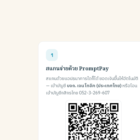
สแกนจ่ายด้วย PromptPay
สแกนด้วยแอปธนาคารใดก็ได้ ยอดเงินขึ้นให้อัตโนมัติ
— เข้าบัญชี
บจก. เจน โทอิค (ประเทศไทย)
หรือโอน
เข้าบัญชีกสิกรไทย 052-3-269-607