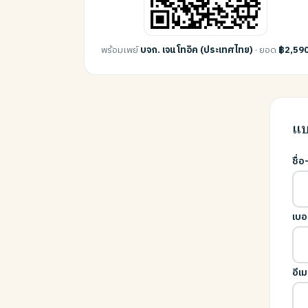
พร้อมเพย์
บจก. เจน โทอิค (ประเทศไทย)
· ยอด
฿2,59
แบ
ชื่
เบอ
อีเม