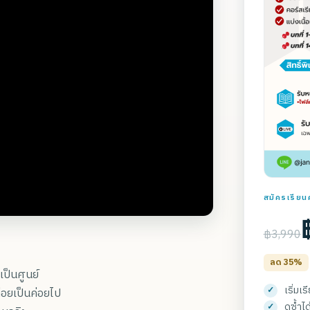
สมัครเรียนค
฿3,990
ลด 35%
เป็นศูนย์
เริ่มเ
บค่อยเป็นค่อยไป
ดูซ้ำไ