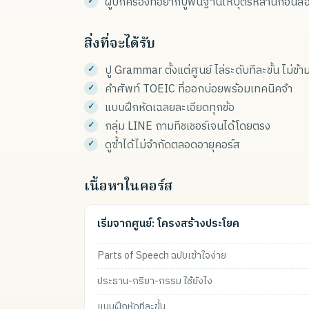
ผู้ปกครองที่อยากปูพื้นฐานให้บุตรหลานก่อนส
สิ่งที่จะได้รับ
ปู Grammar ตั้งแต่ศูนย์ ไล่ระดับทีละขั้น ไม่ข้
คำศัพท์ TOEIC ที่ออกบ่อยพร้อมเทคนิคจำ
แบบฝึกหัดเฉลยละเอียดทุกข้อ
กลุ่ม LINE ถามทีชเชอร์เจนได้โดยตรง
ดูซ้ำได้ไม่จำกัดตลอดอายุคอร์ส
เนื้อหาในคอร์ส
เริ่มจากศูนย์: โครงสร้างประโยค
Parts of Speech ฉบับเข้าใจง่าย
ประธาน-กริยา-กรรม ใช้ยังไง
แบบฝึกหัดทีละขั้น