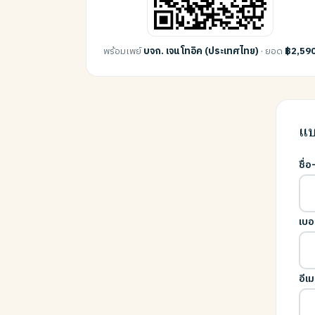
พร้อมเพย์
บจก. เจน โทอิค (ประเทศไทย)
· ยอด
฿2,59
แบ
ชื่
เบอ
อีเม