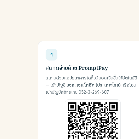
สแกนจ่ายด้วย PromptPay
สแกนด้วยแอปธนาคารใดก็ได้ ยอดเงินขึ้นให้อัตโนมัติ
— เข้าบัญชี
บจก. เจน โทอิค (ประเทศไทย)
หรือโอน
เข้าบัญชีกสิกรไทย 052-3-269-607