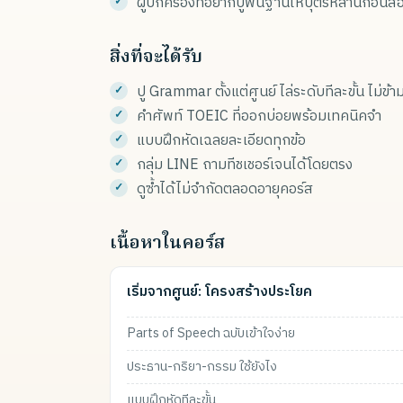
ผู้ปกครองที่อยากปูพื้นฐานให้บุตรหลานก่อนส
สิ่งที่จะได้รับ
ปู Grammar ตั้งแต่ศูนย์ ไล่ระดับทีละขั้น ไม่ข้
คำศัพท์ TOEIC ที่ออกบ่อยพร้อมเทคนิคจำ
แบบฝึกหัดเฉลยละเอียดทุกข้อ
กลุ่ม LINE ถามทีชเชอร์เจนได้โดยตรง
ดูซ้ำได้ไม่จำกัดตลอดอายุคอร์ส
เนื้อหาในคอร์ส
เริ่มจากศูนย์: โครงสร้างประโยค
Parts of Speech ฉบับเข้าใจง่าย
ประธาน-กริยา-กรรม ใช้ยังไง
แบบฝึกหัดทีละขั้น