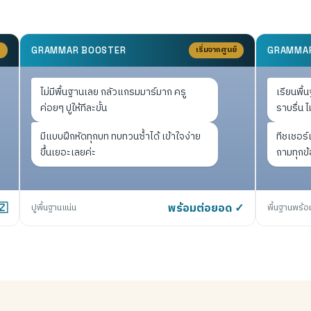
D
เริ่มจากศูนย์
GRAMMAR BOOSTER
GRAMMA
ไม่มีพื้นฐานเลย กลัวแกรมมาร์มาก ครู
เรียนพื้
ค่อยๆ ปูให้ทีละขั้น
ราบรื่น ไ
มีแบบฝึกหัดทุกบท ทบทวนซ้ำได้ เข้าใจง่าย
ทีชเชอร์
ขึ้นเยอะเลยค่ะ
ถามทุกข้
🇿
ปูพื้นฐานแน่น
พร้อมต่อยอด ✓
พื้นฐานพร้อ