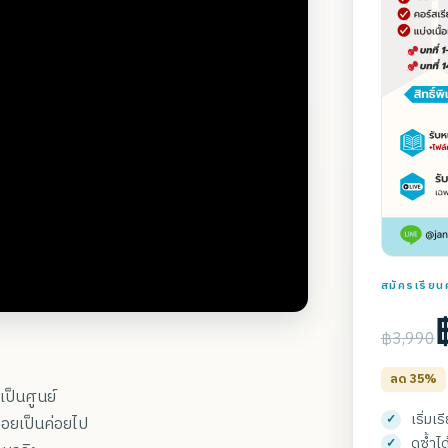
สมัครเรียนค
฿3,990
ลด 35%
เป็นศูนย์
เริ่มเ
บค่อยเป็นค่อยไป
ดูซ้ำไ