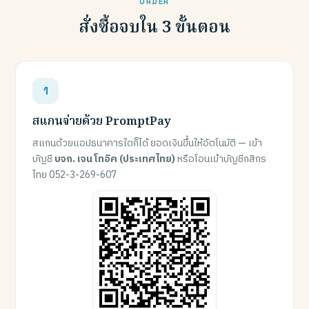
ORDER
สั่งซื้อจบใน 3 ขั้นตอน
สแกนจ่ายด้วย PromptPay
สแกนด้วยแอปธนาคารใดก็ได้ ยอดเงินขึ้นให้อัตโนมัติ — เข้า
บัญชี
บจก. เจน โทอิค (ประเทศไทย)
หรือโอนเข้าบัญชีกสิกร
ไทย 052-3-269-607