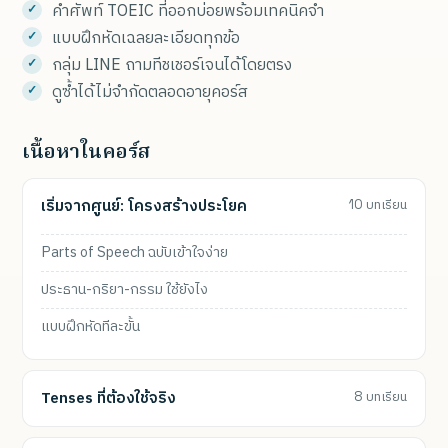
คำศัพท์ TOEIC ที่ออกบ่อยพร้อมเทคนิคจำ
แบบฝึกหัดเฉลยละเอียดทุกข้อ
กลุ่ม LINE ถามทีชเชอร์เจนได้โดยตรง
ดูซ้ำได้ไม่จำกัดตลอดอายุคอร์ส
เนื้อหาในคอร์ส
เริ่มจากศูนย์: โครงสร้างประโยค
10 บทเรียน
Parts of Speech ฉบับเข้าใจง่าย
ประธาน-กริยา-กรรม ใช้ยังไง
แบบฝึกหัดทีละขั้น
Tenses ที่ต้องใช้จริง
8 บทเรียน