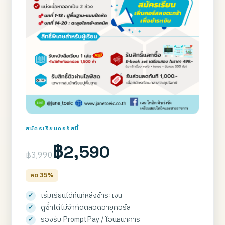
สมัครเรียนคอร์สนี้
฿2,590
฿3,990
ลด 35%
เริ่มเรียนได้ทันทีหลังชำระเงิน
ดูซ้ำได้ไม่จำกัดตลอดอายุคอร์ส
รองรับ PromptPay / โอนธนาคาร