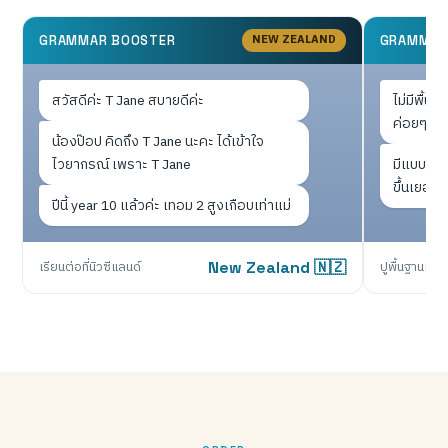
NEW ZEALAND
GRAMMAR BOOSTER
GRAMMAR
สวัสดีค่ะ T Jane สบายดีค่ะ
ไม่มีพื้น
ค่อยๆ ปูให
น้องป๊อป คิดถึง T Jane นะคะ ได้เข้าใจ
ไวยากรณ์ เพราะ T Jane
มีแบบฝึกห
ขึ้นเยอะเ
ปีนี้ year 10 แล้วค่ะ เทอม 2 สูงเกือบเท่าแม่
เรียนต่อที่นิวซีแลนด์
New Zealand 🇳🇿
ปูพื้นฐานแน่น