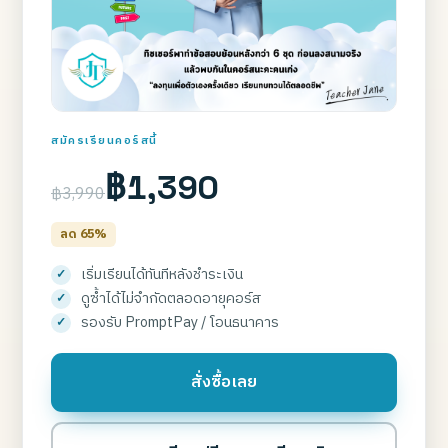
สมัครเรียนคอร์สนี้
฿1,390
฿3,990
ลด 65%
เริ่มเรียนได้ทันทีหลังชำระเงิน
ดูซ้ำได้ไม่จำกัดตลอดอายุคอร์ส
รองรับ PromptPay / โอนธนาคาร
สั่งซื้อเลย