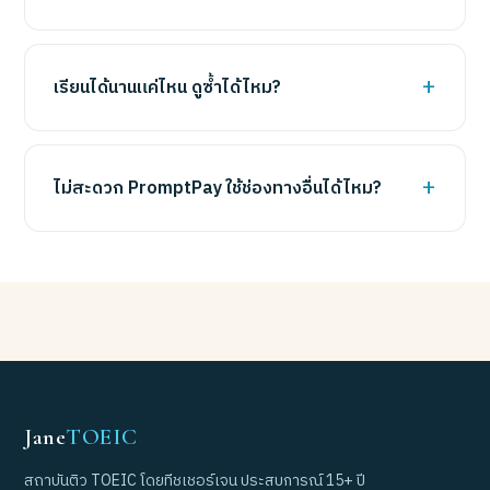
เรียนได้นานแค่ไหน ดูซ้ำได้ไหม?
ไม่สะดวก PromptPay ใช้ช่องทางอื่นได้ไหม?
Jane
TOEIC
สถาบันติว TOEIC โดยทีชเชอร์เจน ประสบการณ์ 15+ ปี