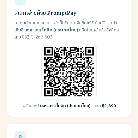
สแกนจ่ายด้วย PromptPay
สแกนด้วยแอปธนาคารใดก็ได้ ยอดเงินขึ้นให้อัตโนมัติ — เข้า
บัญชี
บจก. เจน โทอิค (ประเทศไทย)
หรือโอนเข้าบัญชีกสิกร
ไทย 052-3-269-607
พร้อมเพย์
บจก. เจน โทอิค (ประเทศไทย)
· ยอด
฿1,390