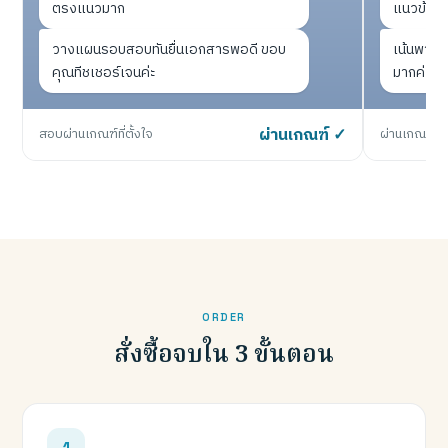
ตรงแนวมาก
แนวข้อส
วางแผนรอบสอบทันยื่นเอกสารพอดี ขอบ
เน้นพาร์ทท
คุณทีชเชอร์เจนค่ะ
มากค่ะ
สอบผ่านเกณฑ์ที่ตั้งใจ
ผ่านเกณฑ์ ✓
ผ่านเกณฑ์หน
ORDER
สั่งซื้อจบใน 3 ขั้นตอน