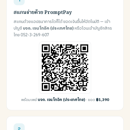
สแกนจ่ายด้วย PromptPay
สแกนด้วยแอปธนาคารใดก็ได้ ยอดเงินขึ้นให้อัตโนมัติ — เข้า
บัญชี
บจก. เจน โทอิค (ประเทศไทย)
หรือโอนเข้าบัญชีกสิกร
ไทย 052-3-269-607
พร้อมเพย์
บจก. เจน โทอิค (ประเทศไทย)
· ยอด
฿1,390