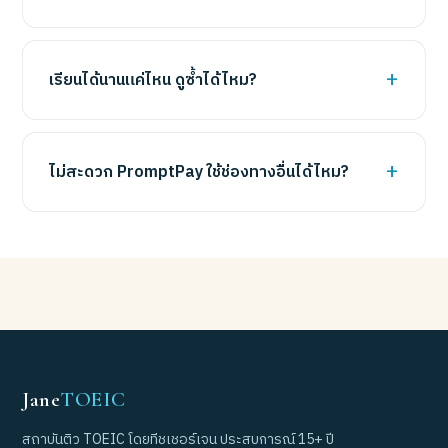
เรียนได้นานแค่ไหน ดูซ้ำได้ไหม?
ไม่สะดวก PromptPay ใช้ช่องทางอื่นได้ไหม?
Jane
TOEIC
สถาบันติว TOEIC โดยทีชเชอร์เจน ประสบการณ์ 15+ ปี