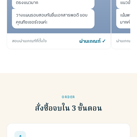
ตรงแนวมาก
แนวข้อส
วางแผนรอบสอบทันยื่นเอกสารพอดี ขอบ
เน้นพาร์ทท
คุณทีชเชอร์เจนค่ะ
มากค่ะ
สอบผ่านเกณฑ์ที่ตั้งใจ
ผ่านเกณฑ์ ✓
ผ่านเกณฑ์หน
ORDER
สั่งซื้อจบใน 3 ขั้นตอน