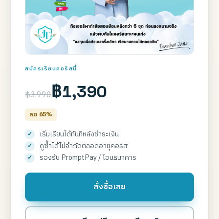
สมัครเรียนคอร์สนี้
฿1,390
฿3,990
ลด 65%
เริ่มเรียนได้ทันทีหลังชำระเงิน
ดูซ้ำได้ไม่จำกัดตลอดอายุคอร์ส
รองรับ PromptPay / โอนธนาคาร
สั่งซื้อเลย