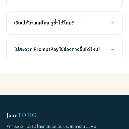
เรียนได้นานแค่ไหน ดูซ้ำได้ไหม?
ไม่สะดวก PromptPay ใช้ช่องทางอื่นได้ไหม?
Jane
TOEIC
สถาบันติว TOEIC โดยทีชเชอร์เจน ประสบการณ์ 15+ ปี