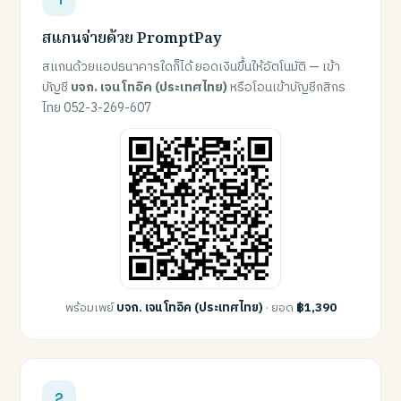
สแกนจ่ายด้วย PromptPay
สแกนด้วยแอปธนาคารใดก็ได้ ยอดเงินขึ้นให้อัตโนมัติ — เข้า
บัญชี
บจก. เจน โทอิค (ประเทศไทย)
หรือโอนเข้าบัญชีกสิกร
ไทย 052-3-269-607
พร้อมเพย์
บจก. เจน โทอิค (ประเทศไทย)
· ยอด
฿1,390