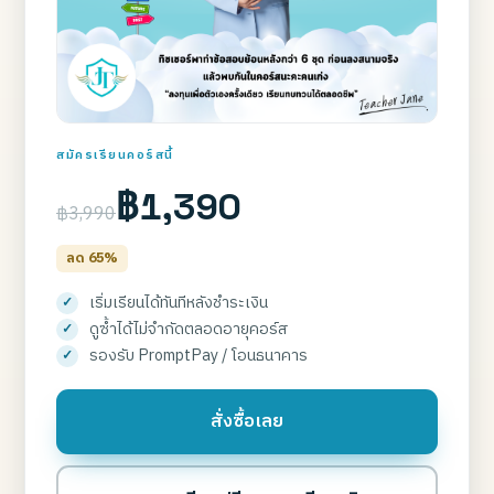
สมัครเรียนคอร์สนี้
฿1,390
฿3,990
ลด 65%
เริ่มเรียนได้ทันทีหลังชำระเงิน
ดูซ้ำได้ไม่จำกัดตลอดอายุคอร์ส
รองรับ PromptPay / โอนธนาคาร
สั่งซื้อเลย