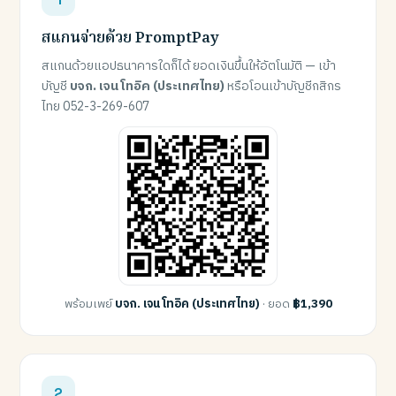
สแกนจ่ายด้วย PromptPay
สแกนด้วยแอปธนาคารใดก็ได้ ยอดเงินขึ้นให้อัตโนมัติ — เข้า
บัญชี
บจก. เจน โทอิค (ประเทศไทย)
หรือโอนเข้าบัญชีกสิกร
ไทย 052-3-269-607
พร้อมเพย์
บจก. เจน โทอิค (ประเทศไทย)
· ยอด
฿1,390