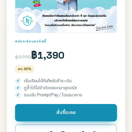
สมัครเรียนคอร์สนี้
฿1,390
฿3,990
ลด 65%
เริ่มเรียนได้ทันทีหลังชำระเงิน
ดูซ้ำได้ไม่จำกัดตลอดอายุคอร์ส
รองรับ PromptPay / โอนธนาคาร
สั่งซื้อเลย