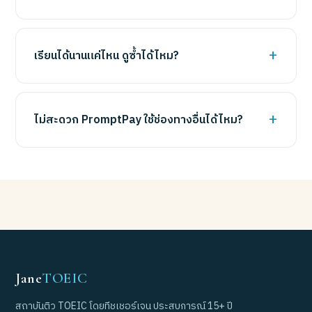
เรียนได้นานแค่ไหน ดูซ้ำได้ไหม?
ไม่สะดวก PromptPay ใช้ช่องทางอื่นได้ไหม?
Jane
TOEIC
สถาบันติว TOEIC โดยทีชเชอร์เจน ประสบการณ์ 15+ ปี