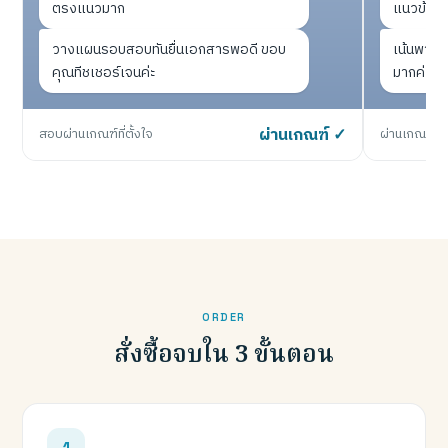
ตรงแนวมาก
แนวข้อส
วางแผนรอบสอบทันยื่นเอกสารพอดี ขอบ
เน้นพาร์ทท
คุณทีชเชอร์เจนค่ะ
มากค่ะ
สอบผ่านเกณฑ์ที่ตั้งใจ
ผ่านเกณฑ์ ✓
ผ่านเกณฑ์หน
ORDER
สั่งซื้อจบใน 3 ขั้นตอน