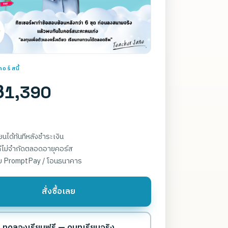
อร์สนี้
฿1,390
รียนได้ทันทีหลังชำระเงิน
ด้ไม่จำกัดตลอดอายุคอร์ส
บ PromptPay / โอนธนาคาร
สั่งซื้อเลย
ทดลองเรียนฟรี — ดูบทเรียนจริง