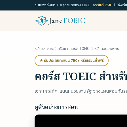
ระบบพาถึงเป้า + ครูตามติดทาง LINE ·
การันตี 750+
ไม่ถึงเรี
Jane
TOEIC
หน้าแรก
›
คอร์สเรียน
› คอร์ส TOEIC สำหรับสอบราชการ
★ รับประกันคะแนน 750+ หรือเรียนซ้ำฟรี
คอร์ส TOEIC สำหร
เจาะเกณฑ์คะแนนหน่วยงานรัฐ วางแผนสอบทันรอ
ดูตัวอย่างการสอน