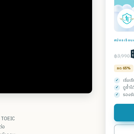
สมัครเรียนค
฿3,990
ลด 65%
เริ่มเ
ดูซ้ำไ
รองรั
ผล TOEIC
ต่อ