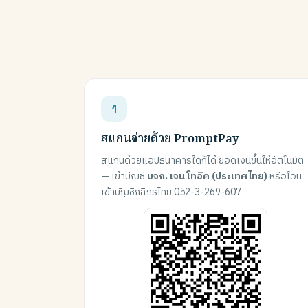
สแกนจ่ายด้วย PromptPay
สแกนด้วยแอปธนาคารใดก็ได้ ยอดเงินขึ้นให้อัตโนมัติ
— เข้าบัญชี
บจก. เจน โทอิค (ประเทศไทย)
หรือโอน
เข้าบัญชีกสิกรไทย 052-3-269-607