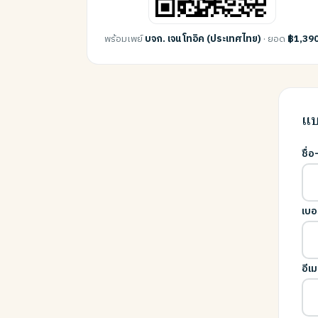
พร้อมเพย์
บจก. เจน โทอิค (ประเทศไทย)
· ยอด
฿1,39
แบ
ชื่
เบอ
อีเม