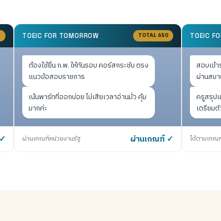
5
TOTAL 650
TOEIC FOR TOMORROW
TOEIC F
ต้องใช้ยื่น ก.พ. ให้ทันรอบ คอร์สกระชับ ตรง
สอบเข้า
แนวข้อสอบราชการ
ผ่านสบา
เน้นพาร์ทที่ออกบ่อย ไม่เสียเวลาอ่านมั่ว คุ้ม
ครูสรุป
มากค่ะ
เตรียมต
 ✓
ผ่านเกณฑ์หน่วยงานรัฐ
ผ่านเกณฑ์ ✓
ได้ตามเกณฑ