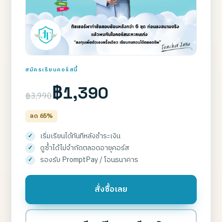
สมัครเรียนคอร์สนี้
฿1,390
฿3,990
ลด 65%
เริ่มเรียนได้ทันทีหลังชำระเงิน
ดูซ้ำได้ไม่จำกัดตลอดอายุคอร์ส
รองรับ PromptPay / โอนธนาคาร
สั่งซื้อเลย