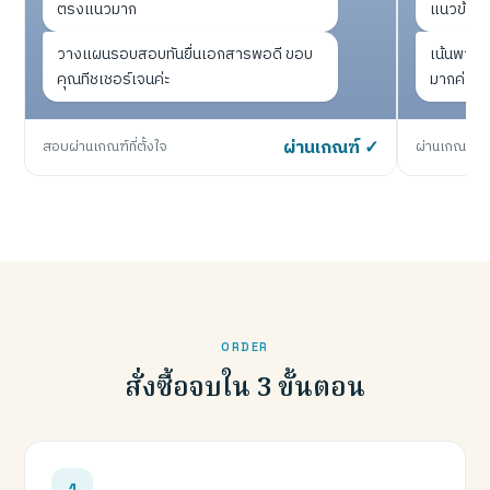
ตรงแนวมาก
แนวข้อส
วางแผนรอบสอบทันยื่นเอกสารพอดี ขอบ
เน้นพาร์ทท
คุณทีชเชอร์เจนค่ะ
มากค่ะ
สอบผ่านเกณฑ์ที่ตั้งใจ
ผ่านเกณฑ์ ✓
ผ่านเกณฑ์หน
ORDER
สั่งซื้อจบใน 3 ขั้นตอน