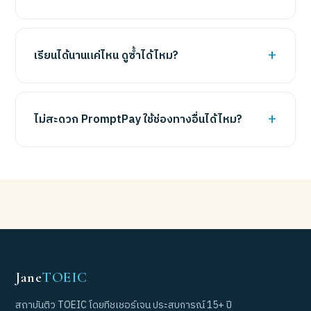
เรียนได้นานแค่ไหน ดูซ้ำได้ไหม?
ไม่สะดวก PromptPay ใช้ช่องทางอื่นได้ไหม?
Jane
TOEIC
สถาบันติว TOEIC โดยทีชเชอร์เจน ประสบการณ์ 15+ ปี