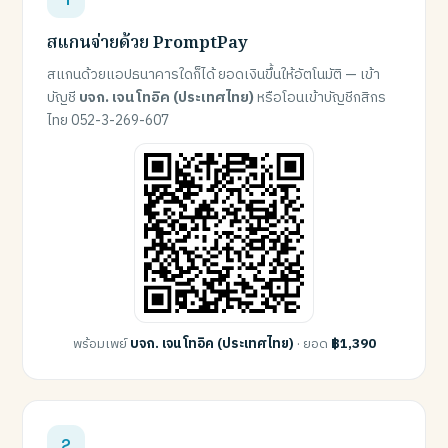
สแกนจ่ายด้วย PromptPay
สแกนด้วยแอปธนาคารใดก็ได้ ยอดเงินขึ้นให้อัตโนมัติ — เข้า
บัญชี
บจก. เจน โทอิค (ประเทศไทย)
หรือโอนเข้าบัญชีกสิกร
ไทย 052-3-269-607
พร้อมเพย์
บจก. เจน โทอิค (ประเทศไทย)
· ยอด
฿1,390